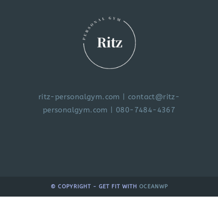
ritz-personalgym.com
|
contact@ritz-
personalgym.com
| 080-7484-4367
© COPYRIGHT - GET FIT WITH
OCEANWP