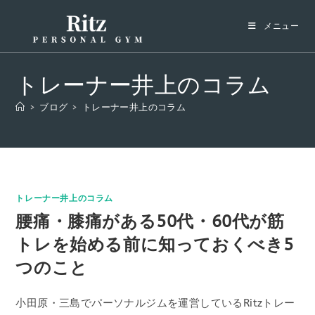
コ
ン
メニュー
テ
ン
ツ
トレーナー井上のコラム
へ
>
ブログ
>
トレーナー井上のコラム
ス
キ
ッ
プ
トレーナー井上のコラム
腰痛・膝痛がある50代・60代が筋
トレを始める前に知っておくべき5
つのこと
小田原・三島でパーソナルジムを運営しているRitzトレー