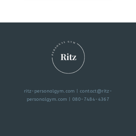
ritz-personalgym.com
|
contact@ritz-
personalgym.com
| 080-7484-4367