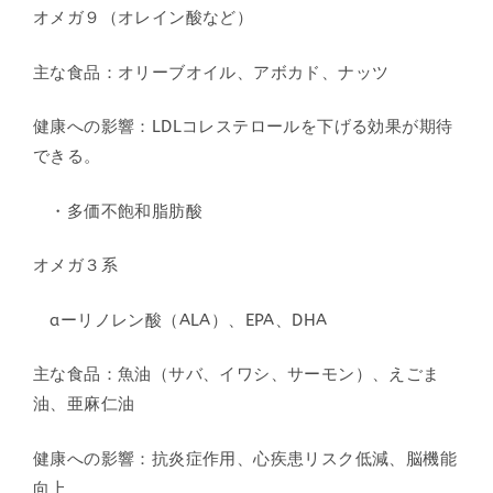
オメガ９（オレイン酸など）
主な食品：オリーブオイル、アボカド、ナッツ
健康への影響：LDLコレステロールを下げる効果が期待
できる。
・多価不飽和脂肪酸
オメガ３系
aーリノレン酸（ALA）、EPA、DHA
主な食品：魚油（サバ、イワシ、サーモン）、えごま
油、亜麻仁油
健康への影響：抗炎症作用、心疾患リスク低減、脳機能
向上